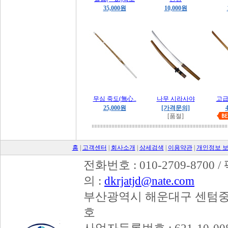
35,000원
10,000원
무심 죽도(無心..
나무 시라사야
고급
25,000원
[가격문의]
[품절]
홈
|
고객센터
|
회사소개
|
상세검색
|
이용약관
|
개인정보 
전화번호 : 010-2709-8700 /
의 :
dkrjatjd@nate.com
부산광역시 해운대구 센텀중앙
호