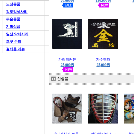
70,000원
120,000원
도장용품
검도악세사리
무술용품
기획상품
일산 악세사리
호구 수리
결제용 메뉴
가림막커튼
자수명패
25,000원
25,000원