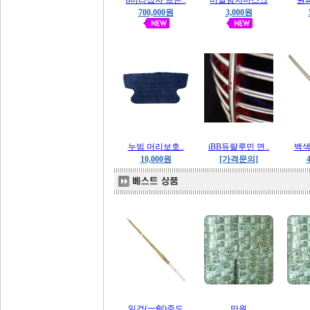
8미리십자 브론..
비말방지마스크
원
700,000원
3,000원
누빔 머리보호..
iBB듀랄루민 면..
백색
10,000원
[가격문의]
일검(一劍)죽도
만원