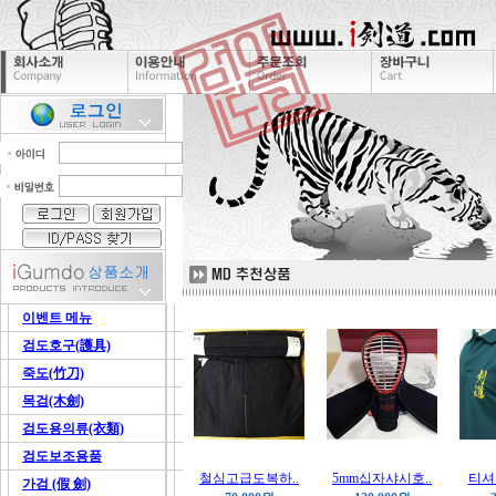
이벤트 메뉴
검도호구(護具)
죽도(竹刀)
목검(木劍)
검도용의류(衣類)
검도보조용품
철심고급도복하..
5mm십자샤시호..
티셔츠
가검 (假 劍)